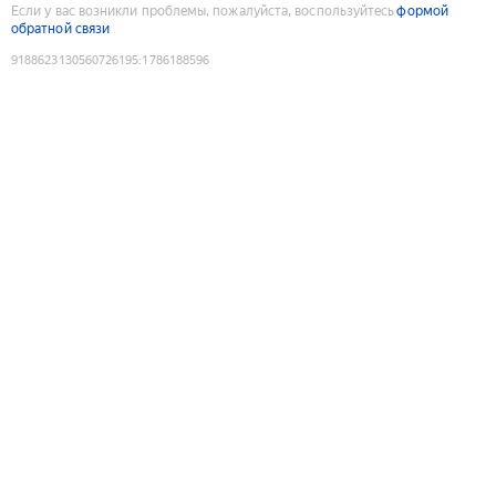
Если у вас возникли проблемы, пожалуйста, воспользуйтесь
формой
обратной связи
9188623130560726195
:
1786188596