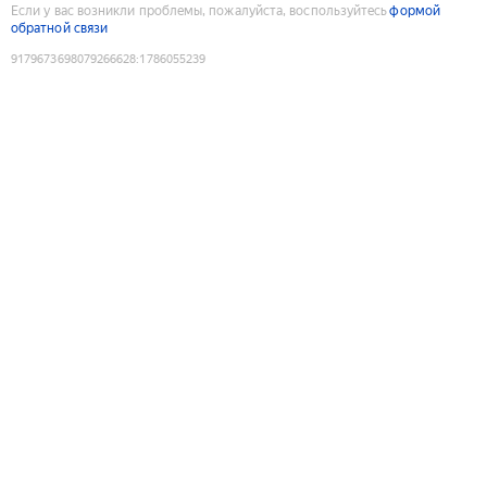
Если у вас возникли проблемы, пожалуйста, воспользуйтесь
формой
обратной связи
9179673698079266628
:
1786055239