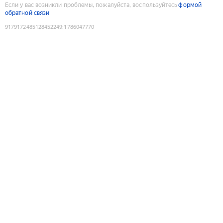
Если у вас возникли проблемы, пожалуйста, воспользуйтесь
формой
обратной связи
9179172485128452249
:
1786047770