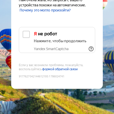
Нам очень жаль, но запросы с вашего
устройства похожи на автоматические.
Почему это могло произойти?
Я не робот
Нажмите, чтобы продолжить
Yandex SmartCaptcha
Если у вас возникли проблемы, пожалуйста,
воспользуйтесь
формой обратной связи
9177627042144612193
:
1786024741