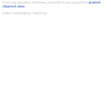
Если у вас возникли проблемы, пожалуйста, воспользуйтесь
формой
обратной связи
9198617700250488142
:
1786337526