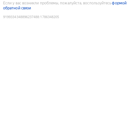
Если у вас возникли проблемы, пожалуйста, воспользуйтесь
формой
обратной связи
9199334348896237488
:
1786348205