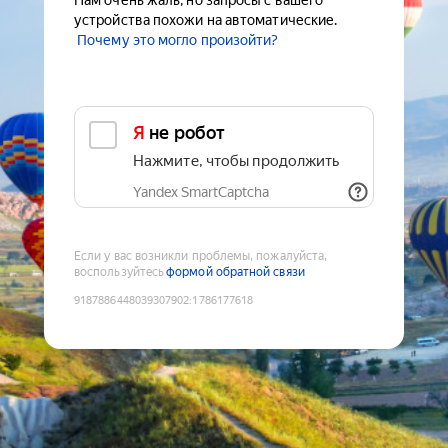
Нам очень жаль, но запросы с вашего
устройства похожи на автоматические.
Почему это могло произойти?
Я не робот
Нажмите, чтобы продолжить
Yandex SmartCaptcha
Если у вас возникли проблемы, пожалуйста,
воспользуйтесь
формой обратной связи
9187886448039307902
:
1786177618