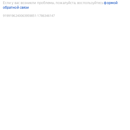
Если у вас возникли проблемы, пожалуйста, воспользуйтесь
формой
обратной связи
9199196240063959851
:
1786346147