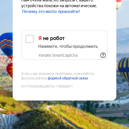
Нам очень жаль, но запросы с вашего
устройства похожи на автоматические.
Почему это могло произойти?
Я не робот
Нажмите, чтобы продолжить
Yandex SmartCaptcha
Если у вас возникли проблемы, пожалуйста,
воспользуйтесь
формой обратной связи
9177743092362286752
:
1786026471