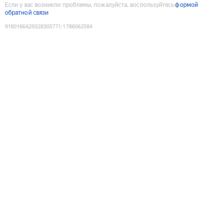
Если у вас возникли проблемы, пожалуйста, воспользуйтесь
формой
обратной связи
9180166629328305771
:
1786062584