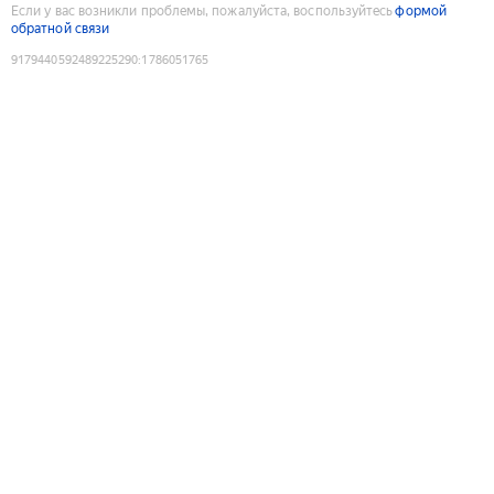
Если у вас возникли проблемы, пожалуйста, воспользуйтесь
формой
обратной связи
9179440592489225290
:
1786051765