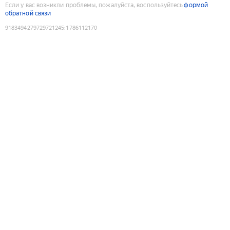
Если у вас возникли проблемы, пожалуйста, воспользуйтесь
формой
обратной связи
9183494279729721245
:
1786112170