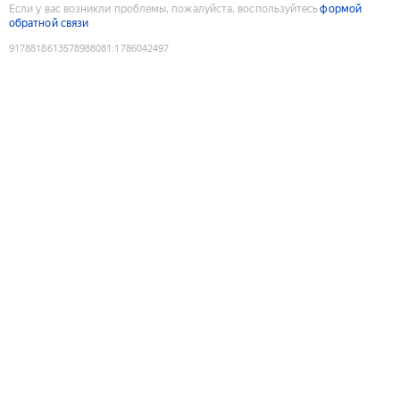
Если у вас возникли проблемы, пожалуйста, воспользуйтесь
формой
обратной связи
9178818613578988081
:
1786042497