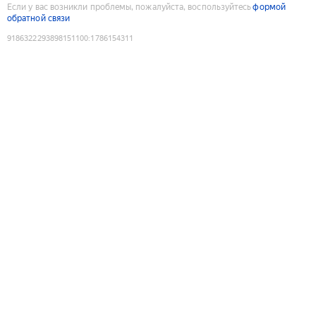
Если у вас возникли проблемы, пожалуйста, воспользуйтесь
формой
обратной связи
9186322293898151100
:
1786154311