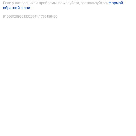
Если у вас возникли проблемы, пожалуйста, воспользуйтесь
формой
обратной связи
9186602095313328541
:
1786158480