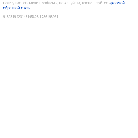
Если у вас возникли проблемы, пожалуйста, воспользуйтесь
формой
обратной связи
9189319423143195823
:
1786198971