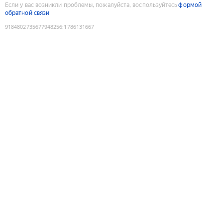
Если у вас возникли проблемы, пожалуйста, воспользуйтесь
формой
обратной связи
9184802735677948256
:
1786131667