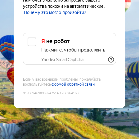
Нам очень жаль, но запросы с вашего
устройства похожи на автоматические.
Почему это могло произойти?
Я не робот
Нажмите, чтобы продолжить
Yandex SmartCaptcha
Если у вас возникли проблемы, пожалуйста,
воспользуйтесь
формой обратной связи
9193694690959747514
:
1786264168