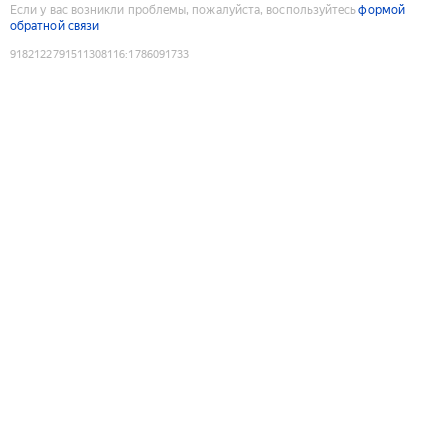
Если у вас возникли проблемы, пожалуйста, воспользуйтесь
формой
обратной связи
9182122791511308116
:
1786091733