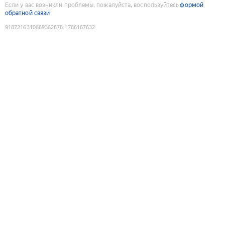
Если у вас возникли проблемы, пожалуйста, воспользуйтесь
формой
обратной связи
9187216310669362878
:
1786167632