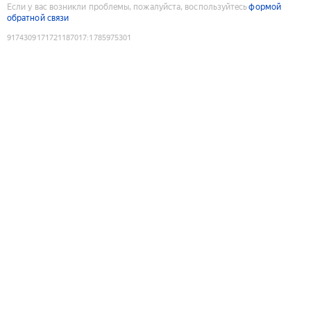
Если у вас возникли проблемы, пожалуйста, воспользуйтесь
формой
обратной связи
9174309171721187017
:
1785975301