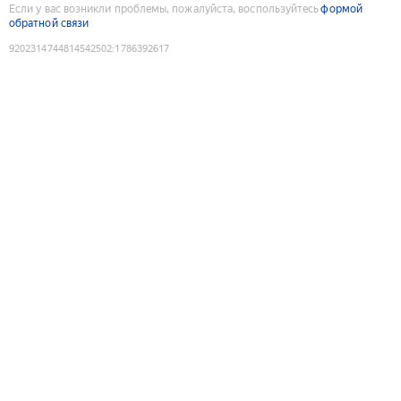
Если у вас возникли проблемы, пожалуйста, воспользуйтесь
формой
обратной связи
9202314744814542502
:
1786392617