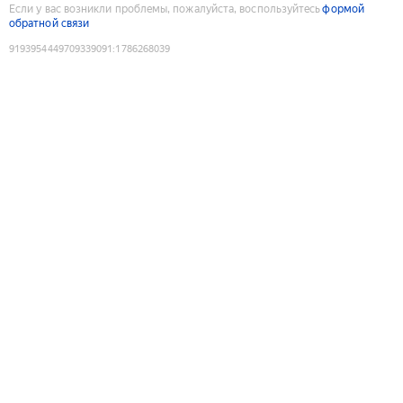
Если у вас возникли проблемы, пожалуйста, воспользуйтесь
формой
обратной связи
9193954449709339091
:
1786268039