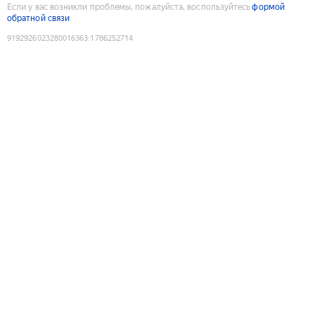
Если у вас возникли проблемы, пожалуйста, воспользуйтесь
формой
обратной связи
9192926023280016363
:
1786252714