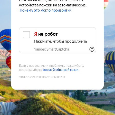
Нам очень жаль, но запросы с вашего
устройства похожи на автоматические.
Почему это могло произойти?
Я не робот
Нажмите, чтобы продолжить
Yandex SmartCaptcha
Если у вас возникли проблемы, пожалуйста,
воспользуйтесь
формой обратной связи
9181791279628050669
:
1786086793