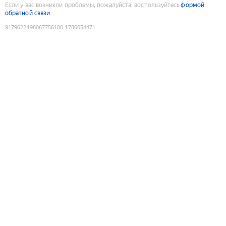
Если у вас возникли проблемы, пожалуйста, воспользуйтесь
формой
обратной связи
9179622198067756180
:
1786054471