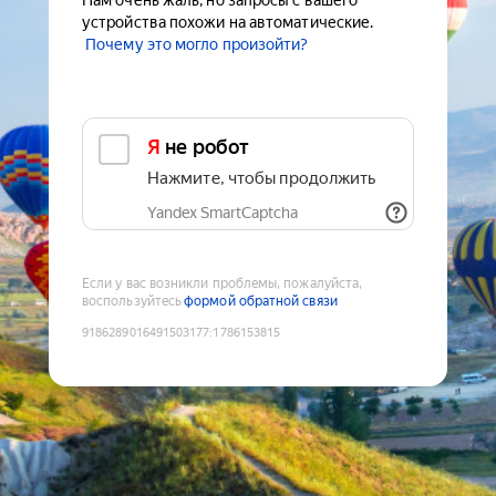
Нам очень жаль, но запросы с вашего
устройства похожи на автоматические.
Почему это могло произойти?
Я не робот
Нажмите, чтобы продолжить
Yandex SmartCaptcha
Если у вас возникли проблемы, пожалуйста,
воспользуйтесь
формой обратной связи
9186289016491503177
:
1786153815