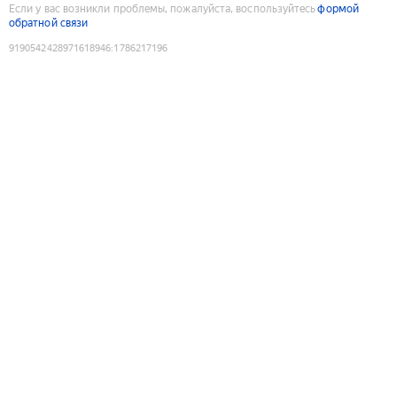
Если у вас возникли проблемы, пожалуйста, воспользуйтесь
формой
обратной связи
9190542428971618946
:
1786217196