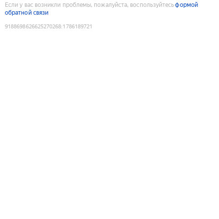
Если у вас возникли проблемы, пожалуйста, воспользуйтесь
формой
обратной связи
9188698626625270268
:
1786189721