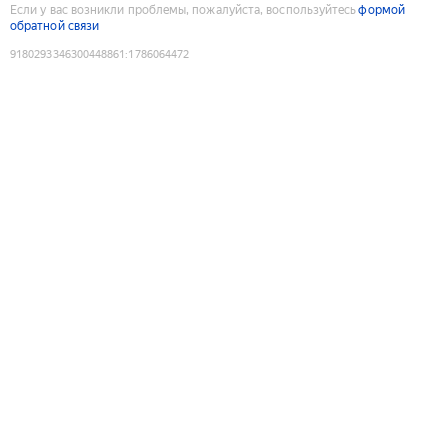
Если у вас возникли проблемы, пожалуйста, воспользуйтесь
формой
обратной связи
9180293346300448861
:
1786064472