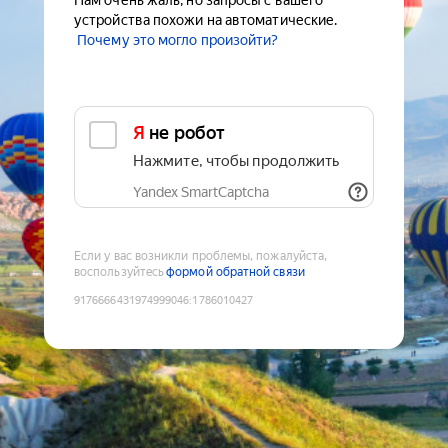
Нам очень жаль, но запросы с вашего
устройства похожи на автоматические.
Почему это могло произойти?
Я не робот
Нажмите, чтобы продолжить
Yandex SmartCaptcha
Если у вас возникли проблемы, пожалуйста,
воспользуйтесь
формой обратной связи
9176666431974999046
:
1786010427