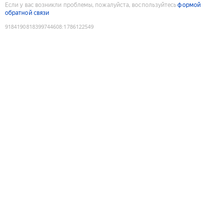
Если у вас возникли проблемы, пожалуйста, воспользуйтесь
формой
обратной связи
9184190818399744608
:
1786122549