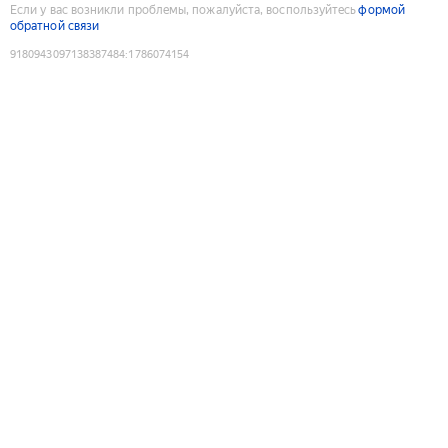
Если у вас возникли проблемы, пожалуйста, воспользуйтесь
формой
обратной связи
9180943097138387484
:
1786074154