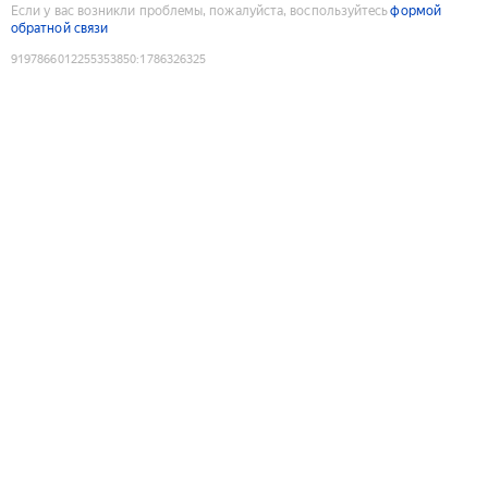
Если у вас возникли проблемы, пожалуйста, воспользуйтесь
формой
обратной связи
9197866012255353850
:
1786326325