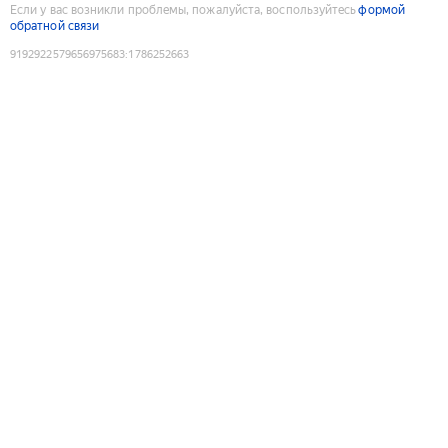
Если у вас возникли проблемы, пожалуйста, воспользуйтесь
формой
обратной связи
9192922579656975683
:
1786252663