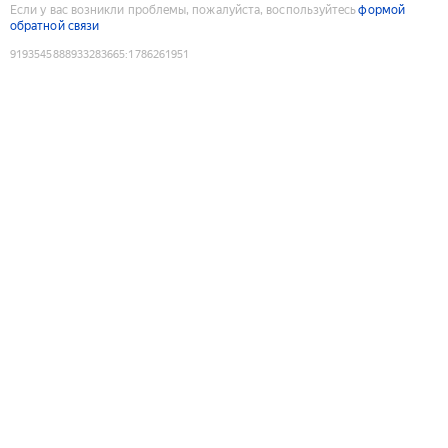
Если у вас возникли проблемы, пожалуйста, воспользуйтесь
формой
обратной связи
9193545888933283665
:
1786261951