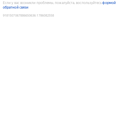
Если у вас возникли проблемы, пожалуйста, воспользуйтесь
формой
обратной связи
9181507067886650636
:
1786082558