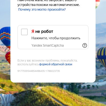
Нам очень жаль, но запросы с вашего
устройства похожи на автоматические.
Почему это могло произойти?
Я не робот
Нажмите, чтобы продолжить
Yandex SmartCaptcha
Если у вас возникли проблемы, пожалуйста,
воспользуйтесь
формой обратной связи
9177559544854496435
:
1786023735