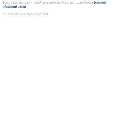
Если у вас возникли проблемы, пожалуйста, воспользуйтесь
формой
обратной связи
9187313630937272425
:
1786169083