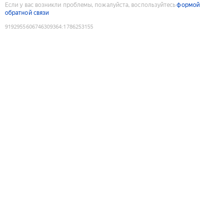
Если у вас возникли проблемы, пожалуйста, воспользуйтесь
формой
обратной связи
9192955606746309364
:
1786253155