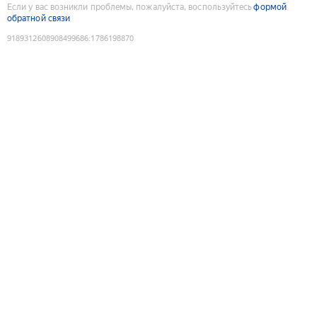
Если у вас возникли проблемы, пожалуйста, воспользуйтесь
формой
обратной связи
9189312608908499686
:
1786198870