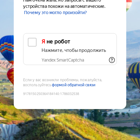
Нам очень жаль, но запросы с вашего
устройства похожи на автоматические.
Почему это могло произойти?
Я не робот
Нажмите, чтобы продолжить
Yandex SmartCaptcha
Если у вас возникли проблемы, пожалуйста,
воспользуйтесь
формой обратной связи
9178150250364184140
:
1786032538