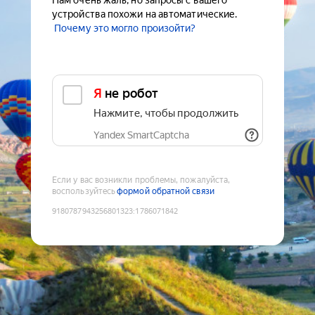
Нам очень жаль, но запросы с вашего
устройства похожи на автоматические.
Почему это могло произойти?
Я не робот
Нажмите, чтобы продолжить
Yandex SmartCaptcha
Если у вас возникли проблемы, пожалуйста,
воспользуйтесь
формой обратной связи
9180787943256801323
:
1786071842