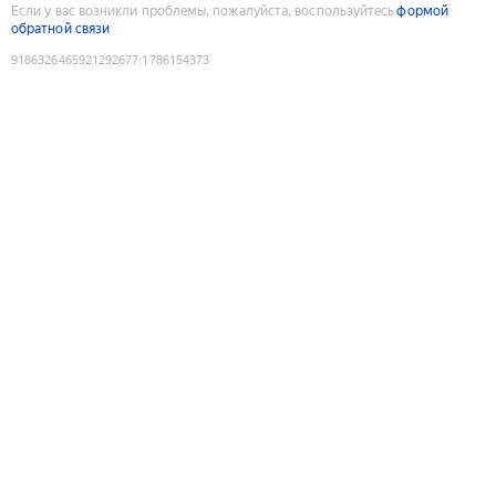
Если у вас возникли проблемы, пожалуйста, воспользуйтесь
формой
обратной связи
9186326465921292677
:
1786154373