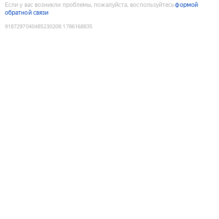
Если у вас возникли проблемы, пожалуйста, воспользуйтесь
формой
обратной связи
9187297040485230208
:
1786168835