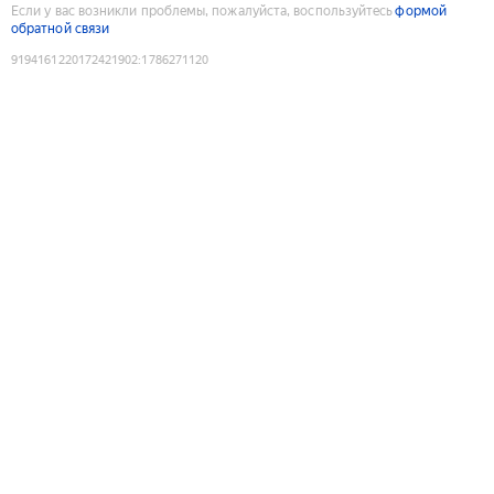
Если у вас возникли проблемы, пожалуйста, воспользуйтесь
формой
обратной связи
9194161220172421902
:
1786271120