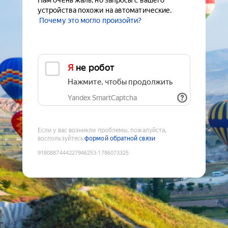
Нам очень жаль, но запросы с вашего
устройства похожи на автоматические.
Почему это могло произойти?
Я не робот
Нажмите, чтобы продолжить
Yandex SmartCaptcha
Если у вас возникли проблемы, пожалуйста,
воспользуйтесь
формой обратной связи
9180887444227946253
:
1786073325