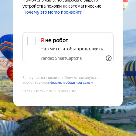
Нам очень жаль, но запросы с вашего
устройства похожи на автоматические.
Почему это могло произойти?
Я не робот
Нажмите, чтобы продолжить
Yandex SmartCaptcha
Если у вас возникли проблемы, пожалуйста,
воспользуйтесь
формой обратной связи
9173897102558926759
:
1785969161