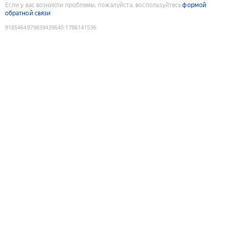
Если у вас возникли проблемы, пожалуйста, воспользуйтесь
формой
обратной связи
9185464979839439640
:
1786141536