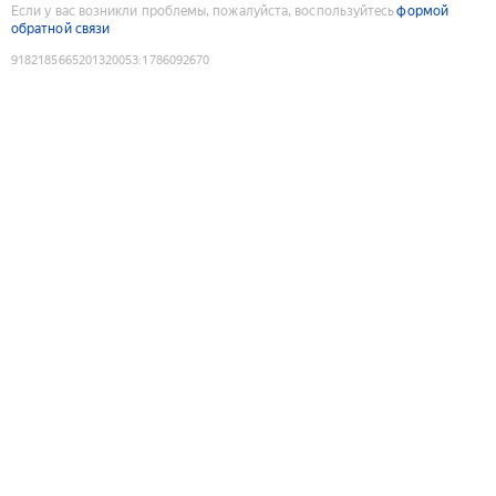
Если у вас возникли проблемы, пожалуйста, воспользуйтесь
формой
обратной связи
9182185665201320053
:
1786092670